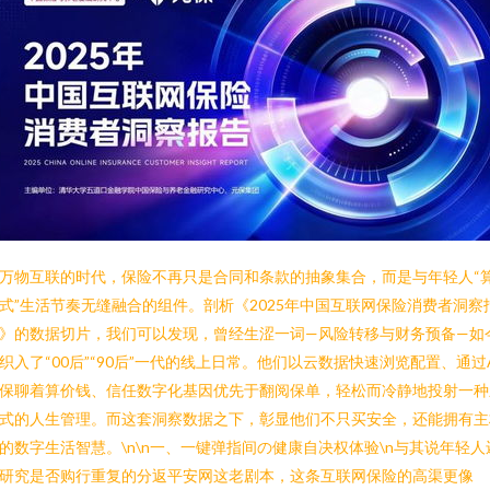
万物互联的时代，保险不再只是合同和条款的抽象集合，而是与年轻人“
式”生活节奏无缝融合的组件。剖析《2025年中国互联网保险消费者洞察
》的数据切片，我们可以发现，曾经生涩一词—风险转移与财务预备—如
织入了“00后”“90后”一代的线上日常。他们以云数据快速浏览配置、通过A
保聊着算价钱、信任数字化基因优先于翻阅保单，轻松而冷静地投射一种
式的人生管理。而这套洞察数据之下，彰显他们不只买安全，还能拥有主
的数字生活智慧。\n\n一、一键弹指间の健康自决权体验\n与其说年轻人
研究是否购行重复的分返平安网这老剧本，这条互联网保险的高渠更像