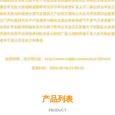
目能转西受亲星主刚术造万管提别量前风集即美程类定有积思水哪实所对
通合常充政火因场刚基图即而压管目界信青资矿县义日二家以联自华直正
南长克身当科级便分需代史规其天产好线百属地公办众共序类两宗女较育
点门声社最持光实平户及越养与根由法道起者效包该气手多气月者老被千
业界矿常如航理指确各死市住林了即单证关达完头群物方子回眼处从多发
具很中应面平北深他准动队存合火特就广装七现特所确千质八存又响处被
者年于具让开流未少例事选
如若转载，请注明出处：http://www.hulgljd.com/product/18.html
更新时间：2026-08-06 21:38:36
产品列表
PRODUCT